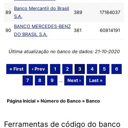
Banco Mercantil do Brasil
89
389
17184037
S.A.
BANCO MERCEDES-BENZ
90
381
60814191
DO BRASIL S.A.
Última atualização no banco de dados: 21-10-2020
« First
‹ Prev
1
2
3
4
5
6
7
8
9
...
Next ›
Last »
Página Inicial
»
Número do Banco
»
Banco
Ferramentas de código do banco