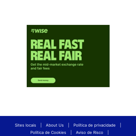
Sites locais
|
About Us
|
Política de privacidade
|
Política de Cookies
|
Aviso de Risco
|