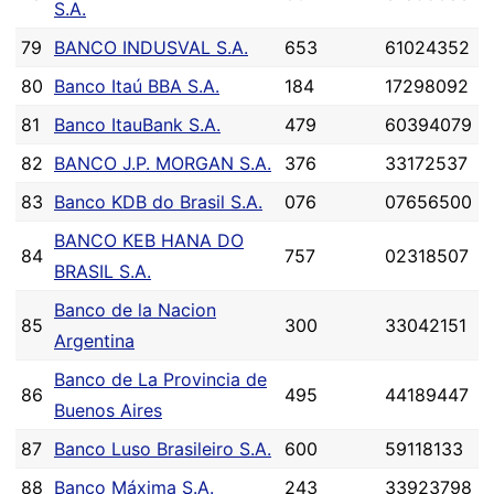
S.A.
79
BANCO INDUSVAL S.A.
653
61024352
80
Banco Itaú BBA S.A.
184
17298092
81
Banco ItauBank S.A.
479
60394079
82
BANCO J.P. MORGAN S.A.
376
33172537
83
Banco KDB do Brasil S.A.
076
07656500
BANCO KEB HANA DO
84
757
02318507
BRASIL S.A.
Banco de la Nacion
85
300
33042151
Argentina
Banco de La Provincia de
86
495
44189447
Buenos Aires
87
Banco Luso Brasileiro S.A.
600
59118133
88
Banco Máxima S.A.
243
33923798