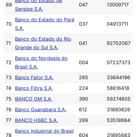
Banco do Estado de
69
047
13009717
Sergipe S.A.
Banco do Estado do Pará
70
037
04913711
S.A.
Banco do Estado do Rio
71
041
92702067
Grande do Sul S.A.
Banco do Nordeste do
72
004
07237373
Brasil S.A.
73
Banco Fator S.A.
265
33644196
74
Banco Fibra S.A.
224
58616418
75
BANCO GM S.A.
390
59274605
76
Banco Guanabara S.A.
612
31880826
77
BANCO HSBC S.A.
269
53518684
Banco Industrial do Brasil
78
604
31895683