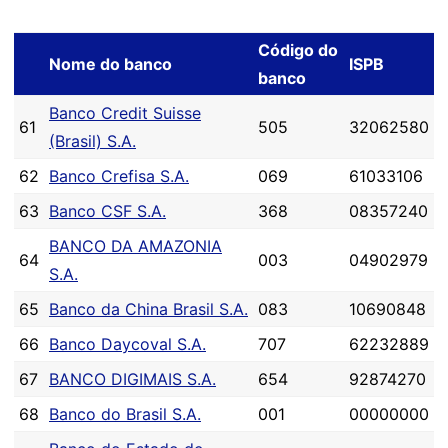
Código do
Nome do banco
ISPB
banco
Banco Credit Suisse
61
505
32062580
(Brasil) S.A.
62
Banco Crefisa S.A.
069
61033106
63
Banco CSF S.A.
368
08357240
BANCO DA AMAZONIA
64
003
04902979
S.A.
65
Banco da China Brasil S.A.
083
10690848
66
Banco Daycoval S.A.
707
62232889
67
BANCO DIGIMAIS S.A.
654
92874270
68
Banco do Brasil S.A.
001
00000000