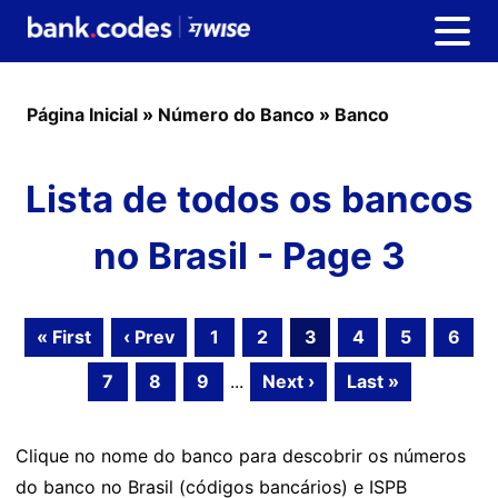
Página Inicial
»
Número do Banco
»
Banco
Lista de todos os bancos
no Brasil - Page 3
« First
‹ Prev
1
2
3
4
5
6
7
8
9
...
Next ›
Last »
Clique no nome do banco para descobrir os números
do banco no Brasil (códigos bancários) e ISPB