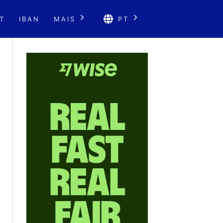
T
IBAN
MAIS
PT