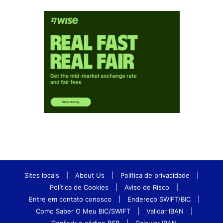
Sites locais
|
About Us
|
Política de privacidade
|
Política de Cookies
|
Aviso de Risco
|
Entre em contato conosco
|
Endereço SWIFT/BIC
|
Como Saber O Meu BIC/SWIFT
|
Validar IBAN
|
Conferir o código BSB
|
Calcular IBAN