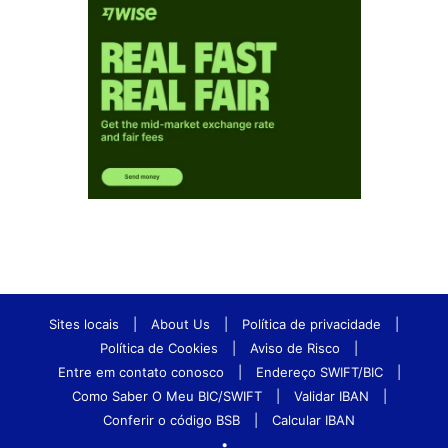
Sites locais
|
About Us
|
Política de privacidade
|
Política de Cookies
|
Aviso de Risco
|
Entre em contato conosco
|
Endereço SWIFT/BIC
|
Como Saber O Meu BIC/SWIFT
|
Validar IBAN
|
Conferir o código BSB
|
Calcular IBAN
•