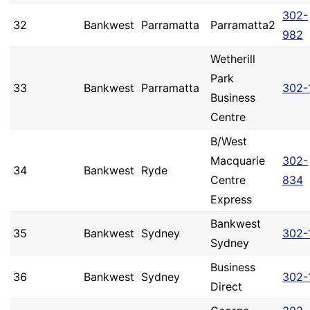
302-
32
Bankwest
Parramatta
Parramatta2
982
Wetherill
Park
33
Bankwest
Parramatta
302-
Business
Centre
B/West
Macquarie
302-
34
Bankwest
Ryde
Centre
834
Express
Bankwest
35
Bankwest
Sydney
302-
Sydney
Business
36
Bankwest
Sydney
302-
Direct