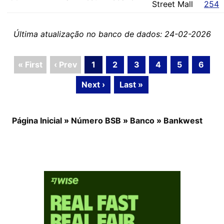
Street Mall
254
Última atualização no banco de dados: 24-02-2026
« First
‹ Prev
1
2
3
4
5
6
Next ›
Last »
Página Inicial
»
Número BSB
»
Banco
»
Bankwest