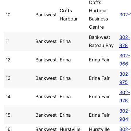
Coffs
Coffs
Harbour
10
Bankwest
302-
Harbour
Business
Centre
Bankwest
302-
11
Bankwest
Erina
Bateau Bay
978
302-
12
Bankwest
Erina
Erina Fair
966
302-
13
Bankwest
Erina
Erina Fair
975
302-
14
Bankwest
Erina
Erina Fair
976
302-
15
Bankwest
Erina
Erina Fair
984
16
Bankwest
Hurstville
Hurstville
302-