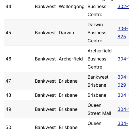
44
Bankwest
Wollongong
Business
302-
Centre
Darwin
306-
45
Bankwest
Darwin
Business
825
Centre
Archerfield
46
Bankwest
Archerfield
Business
304-
Centre
Bankwest
304-
47
Bankwest
Brisbane
Brisbane
029
48
Bankwest
Brisbane
Brisbane
304-
Queen
49
Bankwest
Brisbane
304-
Street Mall
Queen
304-
50
Bankwest
Brisbane