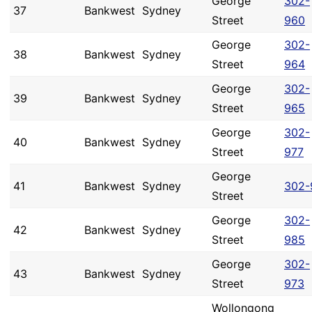
George
302-
37
Bankwest
Sydney
Street
960
George
302-
38
Bankwest
Sydney
Street
964
George
302-
39
Bankwest
Sydney
Street
965
George
302-
40
Bankwest
Sydney
Street
977
George
41
Bankwest
Sydney
302-
Street
George
302-
42
Bankwest
Sydney
Street
985
George
302-
43
Bankwest
Sydney
Street
973
Wollongong