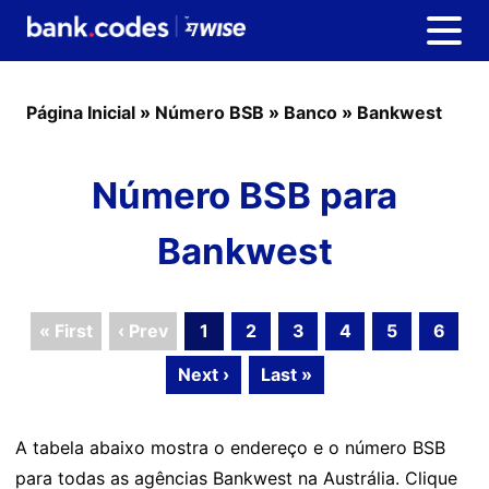
Página Inicial
»
Número BSB
»
Banco
»
Bankwest
Número BSB para
Bankwest
« First
‹ Prev
1
2
3
4
5
6
Next ›
Last »
A tabela abaixo mostra o endereço e o número BSB
para todas as agências Bankwest na Austrália. Clique