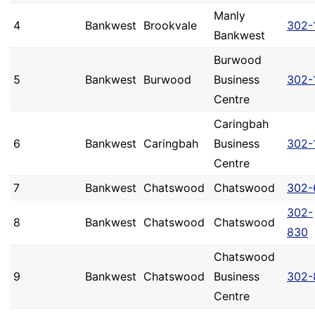
Manly
4
Bankwest
Brookvale
302-
Bankwest
Burwood
5
Bankwest
Burwood
Business
302-
Centre
Caringbah
6
Bankwest
Caringbah
Business
302-
Centre
7
Bankwest
Chatswood
Chatswood
302-
302-
8
Bankwest
Chatswood
Chatswood
830
Chatswood
9
Bankwest
Chatswood
Business
302-
Centre