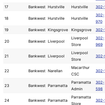
17
Bankwest
Hurstville
Hurstville
302-
302-
18
Bankwest
Hurstville
Hurstville
970
19
Bankwest
Kingsgrove
Kingsgrove
302-
Liverpool
302-
20
Bankwest
Liverpool
Store
969
Liverpool
21
Bankwest
Liverpool
302-
Store
Macarthur
22
Bankwest
Narellan
302-
CSC
Parramatta
302-
23
Bankwest
Parramatta
Admin
598
Parramatta
24
Bankwest
Parramatta
302-
Store