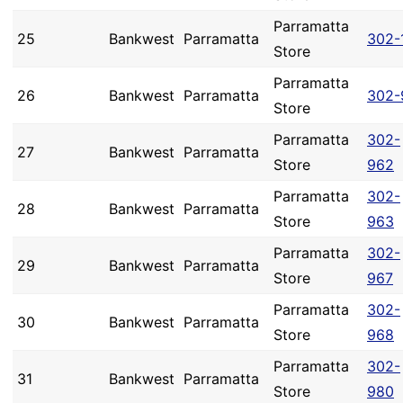
Parramatta
25
Bankwest
Parramatta
302-
Store
Parramatta
26
Bankwest
Parramatta
302-
Store
Parramatta
302-
27
Bankwest
Parramatta
Store
962
Parramatta
302-
28
Bankwest
Parramatta
Store
963
Parramatta
302-
29
Bankwest
Parramatta
Store
967
Parramatta
302-
30
Bankwest
Parramatta
Store
968
Parramatta
302-
31
Bankwest
Parramatta
Store
980