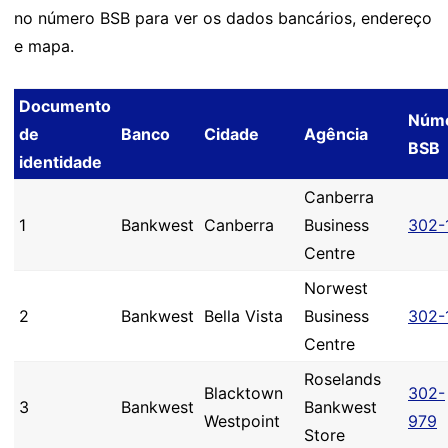
no número BSB para ver os dados bancários, endereço
e mapa.
Documento
Núm
de
Banco
Cidade
Agência
BSB
identidade
Canberra
1
Bankwest
Canberra
Business
302-
Centre
Norwest
2
Bankwest
Bella Vista
Business
302-
Centre
Roselands
Blacktown
302-
3
Bankwest
Bankwest
Westpoint
979
Store