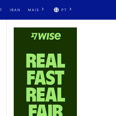
T
IBAN
MAIS
PT