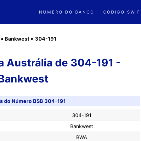
NÚMERO DO BANCO
CÓDIGO SWIF
»
Bankwest
»
304-191
 Austrália de 304-191 -
Bankwest
es do Número BSB 304-191
304-191
Bankwest
BWA