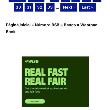
30
31
32
33
...
Next ›
Last »
Página Inicial
»
Número BSB
»
Banco
»
Westpac
Bank