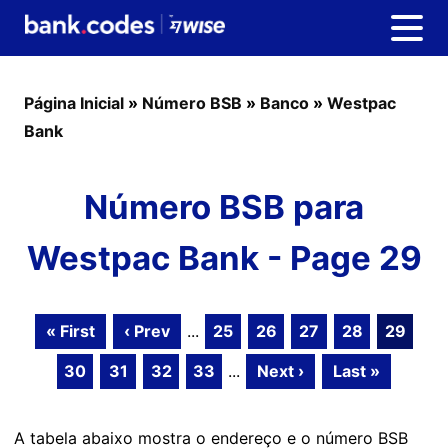
Página Inicial
»
Número BSB
»
Banco
»
Westpac
Bank
Número BSB para
Westpac Bank - Page 29
« First
‹ Prev
...
25
26
27
28
29
30
31
32
33
...
Next ›
Last »
A tabela abaixo mostra o endereço e o número BSB