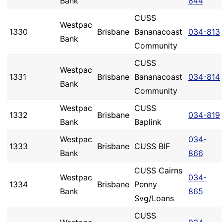
Bank
844
CUSS
Westpac
1330
Brisbane
Bananacoast
034-813
Bank
Community
CUSS
Westpac
1331
Brisbane
Bananacoast
034-814
Bank
Community
Westpac
CUSS
1332
Brisbane
034-819
Bank
Baplink
Westpac
034-
1333
Brisbane
CUSS BIF
Bank
866
CUSS Cairns
Westpac
034-
1334
Brisbane
Penny
Bank
865
Svg/Loans
CUSS