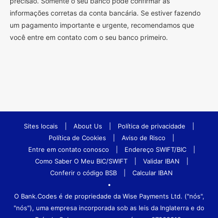
precisão. Somente o seu banco pode confirmar as
informações corretas da conta bancária. Se estiver fazendo
um pagamento importante e urgente, recomendamos que
você entre em contato com o seu banco primeiro.
Sites locais
|
About Us
|
Política de privacidade
|
Política de Cookies
|
Aviso de Risco
|
Entre em contato conosco
|
Endereço SWIFT/BIC
|
Como Saber O Meu BIC/SWIFT
|
Validar IBAN
|
Conferir o código BSB
|
Calcular IBAN
•
O Bank.Codes é de propriedade da Wise Payments Ltd. ("nós",
"nós"), uma empresa incorporada sob as leis da Inglaterra e do