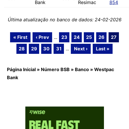
Bank
Resimac
854
Última atualização no banco de dados: 24-02-2026
« First
‹ Prev
...
23
24
25
26
27
28
29
30
31
...
Next ›
Last »
Página Inicial
»
Número BSB
»
Banco
»
Westpac
Bank