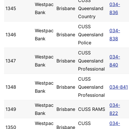
CUSS
Westpac
034-
1345
Brisbane
Queensland
Bank
836
Country
CUSS
Westpac
034-
1346
Brisbane
Queensland
Bank
838
Police
CUSS
Westpac
034-
1347
Brisbane
Queensland
Bank
840
Professional
CUSS
Westpac
1348
Brisbane
Queensland
034-841
Bank
Professional
Westpac
034-
1349
Brisbane
CUSS RAMS
Bank
822
Westpac
CUSS
034-
1350
Brisbane