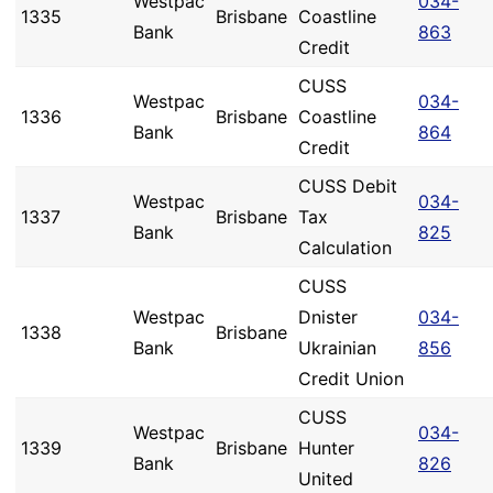
Westpac
034-
1335
Brisbane
Coastline
Bank
863
Credit
CUSS
Westpac
034-
1336
Brisbane
Coastline
Bank
864
Credit
CUSS Debit
Westpac
034-
1337
Brisbane
Tax
Bank
825
Calculation
CUSS
Westpac
Dnister
034-
1338
Brisbane
Bank
Ukrainian
856
Credit Union
CUSS
Westpac
034-
1339
Brisbane
Hunter
Bank
826
United