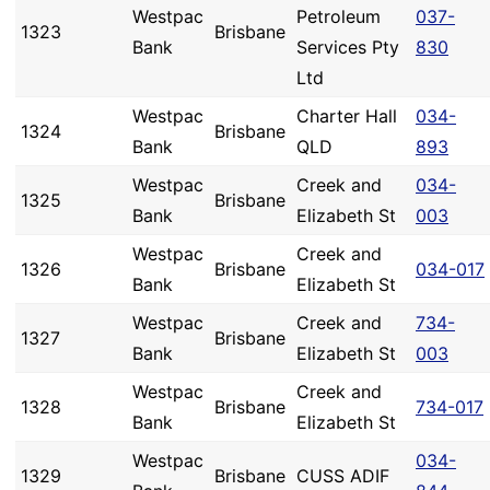
Westpac
Petroleum
037-
1323
Brisbane
Bank
Services Pty
830
Ltd
Westpac
Charter Hall
034-
1324
Brisbane
Bank
QLD
893
Westpac
Creek and
034-
1325
Brisbane
Bank
Elizabeth St
003
Westpac
Creek and
1326
Brisbane
034-017
Bank
Elizabeth St
Westpac
Creek and
734-
1327
Brisbane
Bank
Elizabeth St
003
Westpac
Creek and
1328
Brisbane
734-017
Bank
Elizabeth St
Westpac
034-
1329
Brisbane
CUSS ADIF