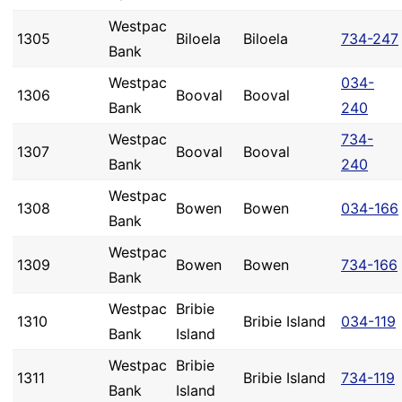
Westpac
1305
Biloela
Biloela
734-247
Bank
Westpac
034-
1306
Booval
Booval
Bank
240
Westpac
734-
1307
Booval
Booval
Bank
240
Westpac
1308
Bowen
Bowen
034-166
Bank
Westpac
1309
Bowen
Bowen
734-166
Bank
Westpac
Bribie
1310
Bribie Island
034-119
Bank
Island
Westpac
Bribie
1311
Bribie Island
734-119
Bank
Island