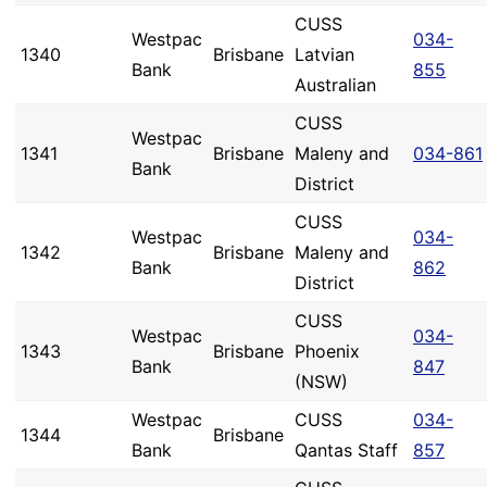
CUSS
Westpac
034-
1340
Brisbane
Latvian
Bank
855
Australian
CUSS
Westpac
1341
Brisbane
Maleny and
034-861
Bank
District
CUSS
Westpac
034-
1342
Brisbane
Maleny and
Bank
862
District
CUSS
Westpac
034-
1343
Brisbane
Phoenix
Bank
847
(NSW)
Westpac
CUSS
034-
1344
Brisbane
Bank
Qantas Staff
857