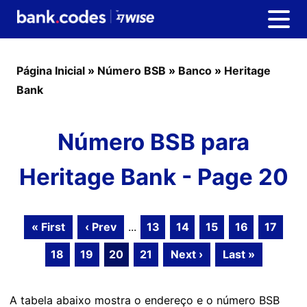
Página Inicial
»
Número BSB
»
Banco
»
Heritage
Bank
Número BSB para
Heritage Bank - Page 20
« First
‹ Prev
...
13
14
15
16
17
18
19
20
21
Next ›
Last »
A tabela abaixo mostra o endereço e o número BSB