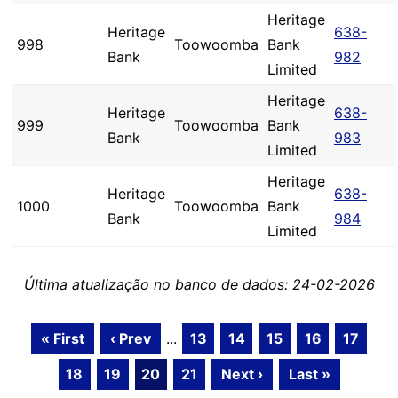
Heritage
Heritage
638-
998
Toowoomba
Bank
Bank
982
Limited
Heritage
Heritage
638-
999
Toowoomba
Bank
Bank
983
Limited
Heritage
Heritage
638-
1000
Toowoomba
Bank
Bank
984
Limited
Última atualização no banco de dados: 24-02-2026
« First
‹ Prev
...
13
14
15
16
17
18
19
20
21
Next ›
Last »