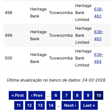
Heritage
Heritage
638-
498
Toowoomba
Bank
Bank
482
Limited
Heritage
Heritage
638-
499
Toowoomba
Bank
Bank
483
Limited
Heritage
Heritage
638-
500
Toowoomba
Bank
Bank
484
Limited
Última atualização no banco de dados: 24-02-2026
« First
‹ Prev
...
6
7
8
9
10
11
12
13
14
...
Next ›
Last »