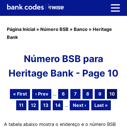
Página Inicial
»
Número BSB
»
Banco
»
Heritage
Bank
Número BSB para
Heritage Bank - Page 10
« First
‹ Prev
...
6
7
8
9
10
11
12
13
14
...
Next ›
Last »
A tabela abaixo mostra o endereço e o número BSB