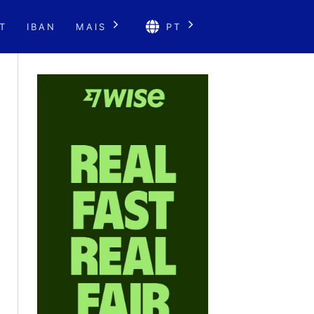
T
IBAN
MAIS
PT