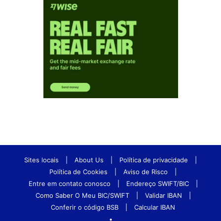
Sites locais
|
About Us
|
Política de privacidade
|
Política de Cookies
|
Aviso de Risco
|
Entre em contato conosco
|
Endereço SWIFT/BIC
|
Como Saber O Meu BIC/SWIFT
|
Validar IBAN
|
Conferir o código BSB
|
Calcular IBAN
•