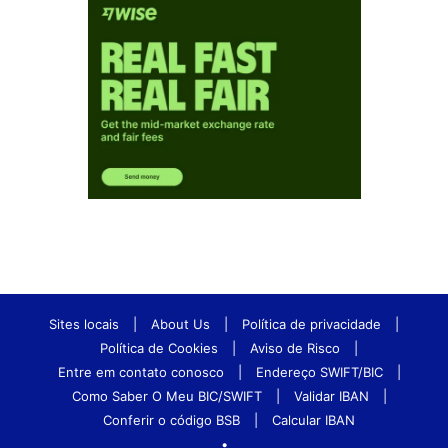
Sites locais
|
About Us
|
Política de privacidade
|
Política de Cookies
|
Aviso de Risco
|
Entre em contato conosco
|
Endereço SWIFT/BIC
|
Como Saber O Meu BIC/SWIFT
|
Validar IBAN
|
Conferir o código BSB
|
Calcular IBAN
•