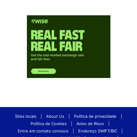
Sites locais
|
About Us
|
Política de privacidade
|
Política de Cookies
|
Aviso de Risco
|
Entre em contato conosco
|
Endereço SWIFT/BIC
|