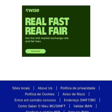
Sites locais
|
About Us
|
Política de privacidade
|
Política de Cookies
|
Aviso de Risco
|
Entre em contato conosco
|
Endereço SWIFT/BIC
|
Como Saber O Meu BIC/SWIFT
|
Validar IBAN
|
Conferir o código BSB
|
Calcular IBAN