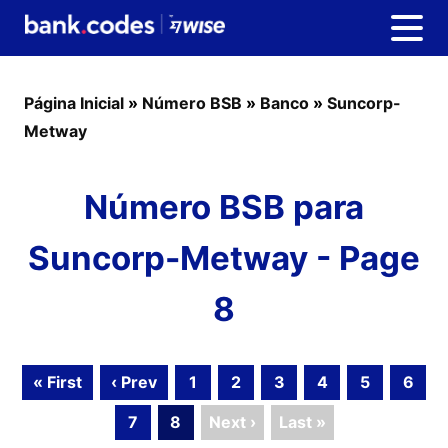
Página Inicial
»
Número BSB
»
Banco
»
Suncorp-
Metway
Número BSB para
Suncorp-Metway - Page
8
« First
‹ Prev
1
2
3
4
5
6
7
8
Next ›
Last »