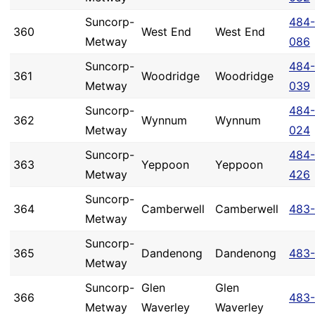
Suncorp-
484-
360
West End
West End
Metway
086
Suncorp-
484-
361
Woodridge
Woodridge
Metway
039
Suncorp-
484-
362
Wynnum
Wynnum
Metway
024
Suncorp-
484-
363
Yeppoon
Yeppoon
Metway
426
Suncorp-
364
Camberwell
Camberwell
483-
Metway
Suncorp-
365
Dandenong
Dandenong
483-
Metway
Suncorp-
Glen
Glen
366
483-
Metway
Waverley
Waverley