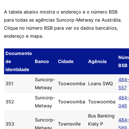
A tabela abaixo mostra o endereço e o número BSB
para todas as agências Suncorp-Metway na Austrália.
Clique no número BSB para ver os dados bancários,
endereço e mapa.
Documento
Núm
de
Banco
Cidade
Agência
BSB
identidade
Suncorp-
484-
351
Toowoomba
Loans SWQ
Metway
557
Suncorp-
484-
352
Toowoomba
Toowoomba
Metway
046
Bus Banking
Suncorp-
484-
353
Townsville
Kiely P
Metway
589