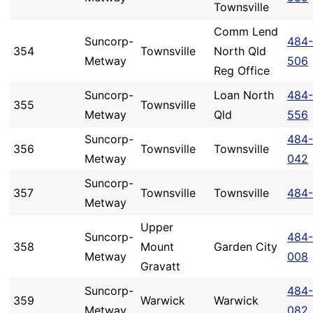
Townsville
Comm Lend
Suncorp-
484-
354
Townsville
North Qld
Metway
506
Reg Office
Suncorp-
Loan North
484-
355
Townsville
Metway
Qld
556
Suncorp-
484-
356
Townsville
Townsville
Metway
042
Suncorp-
357
Townsville
Townsville
484-
Metway
Upper
Suncorp-
484-
358
Mount
Garden City
Metway
008
Gravatt
Suncorp-
484-
359
Warwick
Warwick
Metway
082