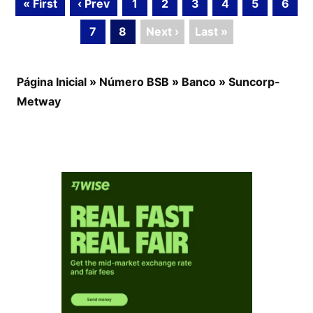
« First
‹ Prev
1
2
3
4
5
6
7
8
Next ›
Last »
Página Inicial
»
Número BSB
»
Banco
»
Suncorp-
Metway