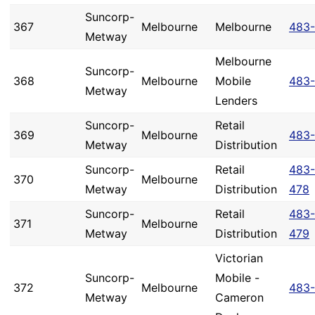
Suncorp-
367
Melbourne
Melbourne
483-
Metway
Melbourne
Suncorp-
368
Melbourne
Mobile
483-
Metway
Lenders
Suncorp-
Retail
369
Melbourne
483-
Metway
Distribution
Suncorp-
Retail
483-
370
Melbourne
Metway
Distribution
478
Suncorp-
Retail
483-
371
Melbourne
Metway
Distribution
479
Victorian
Suncorp-
Mobile -
372
Melbourne
483-
Metway
Cameron