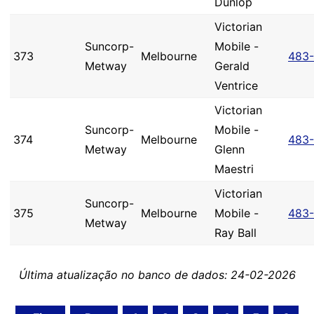
Dunlop
Victorian
Suncorp-
Mobile -
373
Melbourne
483-
Metway
Gerald
Ventrice
Victorian
Suncorp-
Mobile -
374
Melbourne
483-
Metway
Glenn
Maestri
Victorian
Suncorp-
375
Melbourne
Mobile -
483-
Metway
Ray Ball
Última atualização no banco de dados: 24-02-2026