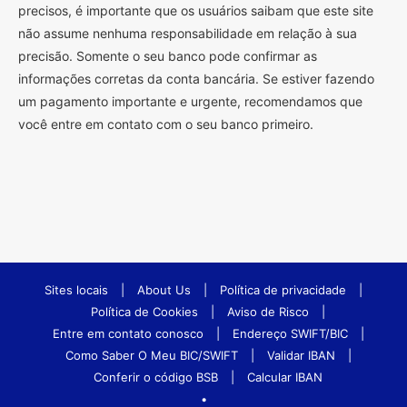
precisos, é importante que os usuários saibam que este site
não assume nenhuma responsabilidade em relação à sua
precisão. Somente o seu banco pode confirmar as
informações corretas da conta bancária. Se estiver fazendo
um pagamento importante e urgente, recomendamos que
você entre em contato com o seu banco primeiro.
Sites locais
|
About Us
|
Política de privacidade
|
Política de Cookies
|
Aviso de Risco
|
Entre em contato conosco
|
Endereço SWIFT/BIC
|
Como Saber O Meu BIC/SWIFT
|
Validar IBAN
|
Conferir o código BSB
|
Calcular IBAN
•