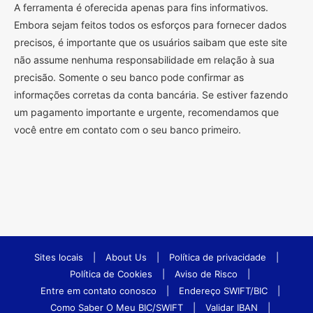
A ferramenta é oferecida apenas para fins informativos.
Embora sejam feitos todos os esforços para fornecer dados
precisos, é importante que os usuários saibam que este site
não assume nenhuma responsabilidade em relação à sua
precisão. Somente o seu banco pode confirmar as
informações corretas da conta bancária. Se estiver fazendo
um pagamento importante e urgente, recomendamos que
você entre em contato com o seu banco primeiro.
Sites locais
|
About Us
|
Política de privacidade
|
Política de Cookies
|
Aviso de Risco
|
Entre em contato conosco
|
Endereço SWIFT/BIC
|
Como Saber O Meu BIC/SWIFT
|
Validar IBAN
|