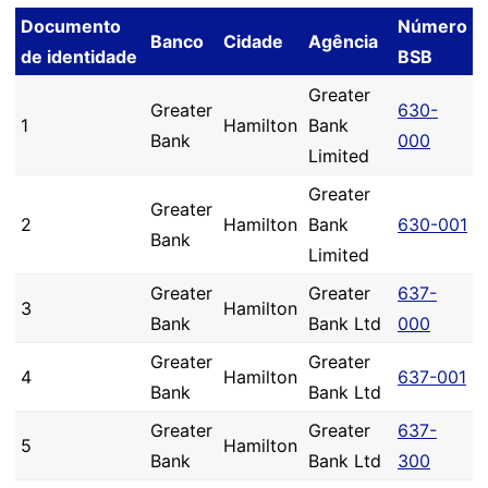
Documento
Número
Banco
Cidade
Agência
de identidade
BSB
Greater
Greater
630-
1
Hamilton
Bank
Bank
000
Limited
Greater
Greater
2
Hamilton
Bank
630-001
Bank
Limited
Greater
Greater
637-
3
Hamilton
Bank
Bank Ltd
000
Greater
Greater
4
Hamilton
637-001
Bank
Bank Ltd
Greater
Greater
637-
5
Hamilton
Bank
Bank Ltd
300