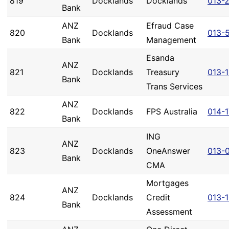
819
Docklands
Docklands
013-
Bank
ANZ
Efraud Case
820
Docklands
013-
Bank
Management
Esanda
ANZ
821
Docklands
Treasury
013-
Bank
Trans Services
ANZ
822
Docklands
FPS Australia
014-
Bank
ING
ANZ
823
Docklands
OneAnswer
013-
Bank
CMA
Mortgages
ANZ
824
Docklands
Credit
013-
Bank
Assessment