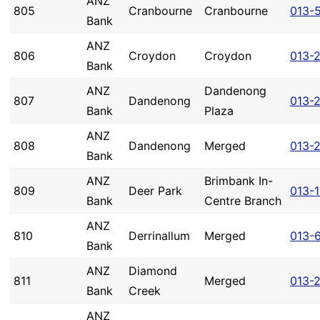
ANZ
805
Cranbourne
Cranbourne
013-
Bank
ANZ
806
Croydon
Croydon
013-
Bank
ANZ
Dandenong
807
Dandenong
013-
Bank
Plaza
ANZ
808
Dandenong
Merged
013-
Bank
ANZ
Brimbank In-
809
Deer Park
013-
Bank
Centre Branch
ANZ
810
Derrinallum
Merged
013-
Bank
ANZ
Diamond
811
Merged
013-
Bank
Creek
ANZ