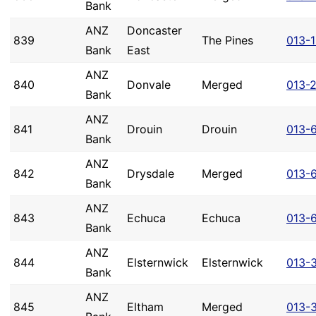
Bank
ANZ
Doncaster
839
The Pines
013-
Bank
East
ANZ
840
Donvale
Merged
013-
Bank
ANZ
841
Drouin
Drouin
013-
Bank
ANZ
842
Drysdale
Merged
013-6
Bank
ANZ
843
Echuca
Echuca
013-
Bank
ANZ
844
Elsternwick
Elsternwick
013-
Bank
ANZ
845
Eltham
Merged
013-