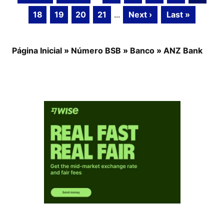
18
19
20
21
...
Next ›
Last »
Página Inicial
»
Número BSB
»
Banco
»
ANZ Bank