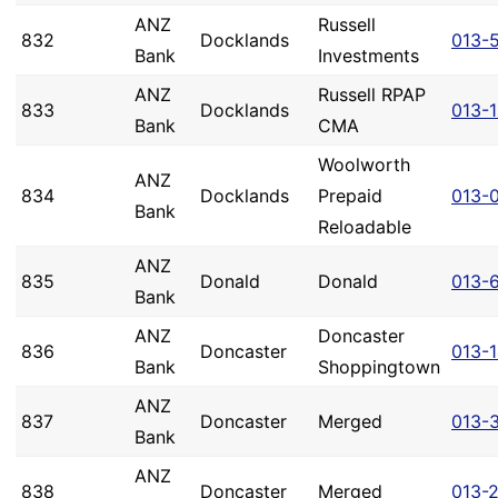
ANZ
Russell
832
Docklands
013-
Bank
Investments
ANZ
Russell RPAP
833
Docklands
013-
Bank
CMA
Woolworth
ANZ
834
Docklands
Prepaid
013-
Bank
Reloadable
ANZ
835
Donald
Donald
013-
Bank
ANZ
Doncaster
836
Doncaster
013-
Bank
Shoppingtown
ANZ
837
Doncaster
Merged
013-
Bank
ANZ
838
Doncaster
Merged
013-