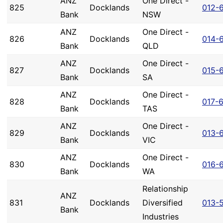
ANZ
One Direct -
825
Docklands
012-
Bank
NSW
ANZ
One Direct -
826
Docklands
014-
Bank
QLD
ANZ
One Direct -
827
Docklands
015-
Bank
SA
ANZ
One Direct -
828
Docklands
017-
Bank
TAS
ANZ
One Direct -
829
Docklands
013-
Bank
VIC
ANZ
One Direct -
830
Docklands
016-
Bank
WA
Relationship
ANZ
831
Docklands
Diversified
013-
Bank
Industries