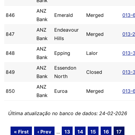
Bank
ANZ
846
Emerald
Merged
013-
Bank
ANZ
Endeavour
847
Merged
013-
Bank
Hills
ANZ
848
Epping
Lalor
013-
Bank
ANZ
Essendon
849
Closed
013-
Bank
North
ANZ
850
Euroa
Merged
013-
Bank
Última atualização no banco de dados: 24-02-2026
« First
‹ Prev
...
13
14
15
16
17