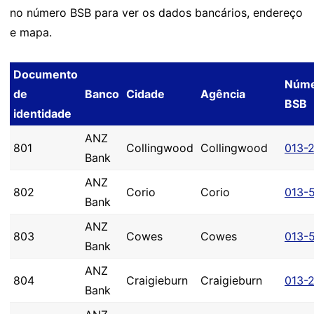
no número BSB para ver os dados bancários, endereço
e mapa.
Documento
Núm
de
Banco
Cidade
Agência
BSB
identidade
ANZ
801
Collingwood
Collingwood
013-
Bank
ANZ
802
Corio
Corio
013-
Bank
ANZ
803
Cowes
Cowes
013-
Bank
ANZ
804
Craigieburn
Craigieburn
013-
Bank