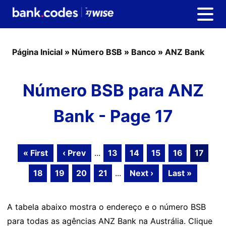
Página Inicial
»
Número BSB
»
Banco
»
ANZ Bank
Número BSB para ANZ
Bank - Page 17
« First
‹ Prev
...
13
14
15
16
17
18
19
20
21
...
Next ›
Last »
A tabela abaixo mostra o endereço e o número BSB
para todas as agências ANZ Bank na Austrália. Clique