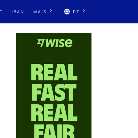
T
IBAN
MAIS
PT