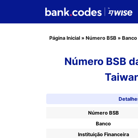
Página Inicial
»
Número BSB
»
Banco
Número BSB da
Taiwa
Detalh
Número BSB
Banco
Instituição Financeira