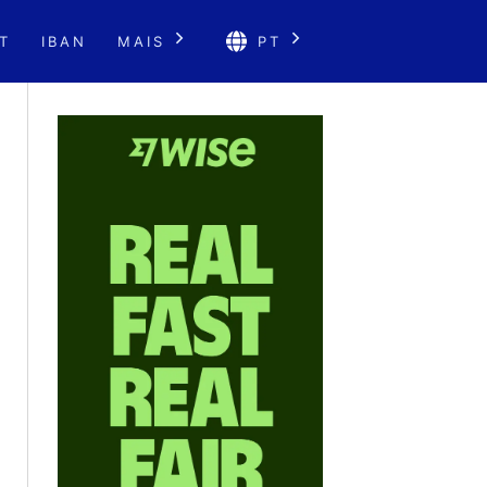
T
IBAN
MAIS
PT