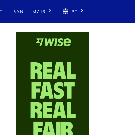
T
IBAN
MAIS
PT