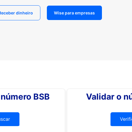
Receber dinheiro
Wise para empresas
o número BSB
Validar o 
uscar
Verif