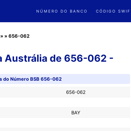
NÚMERO DO BANCO
CÓDIGO SWIF
»
»
656-062
 Austrália de 656-062 -
es do Número BSB 656-062
656-062
BAY