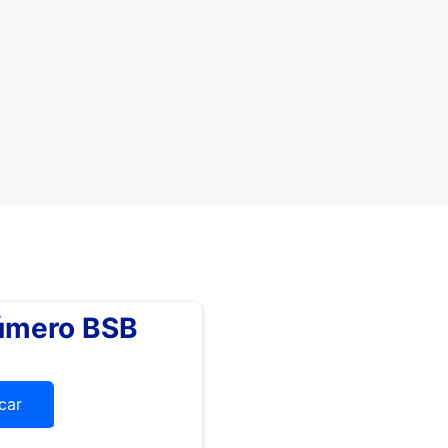
número BSB
icar