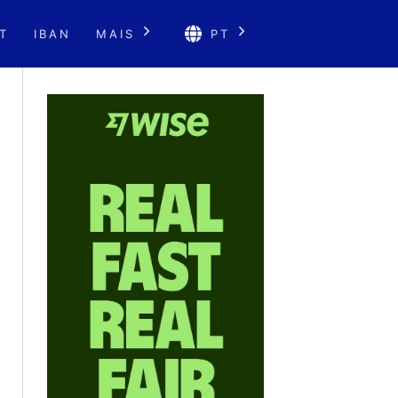
T
IBAN
MAIS
PT