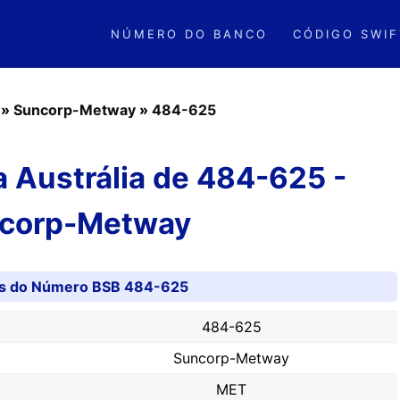
NÚMERO DO BANCO
CÓDIGO SWIF
»
Suncorp-Metway
»
484-625
 Austrália de 484-625 -
corp-Metway
es do Número BSB 484-625
484-625
Suncorp-Metway
MET