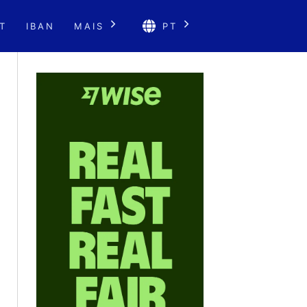
T
IBAN
MAIS
PT