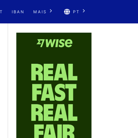
T
IBAN
MAIS
PT