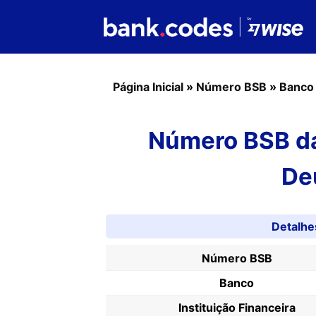
Página Inicial
»
Número BSB
»
Banco
Número BSB da
De
Detalh
Número BSB
Banco
Instituição Financeira