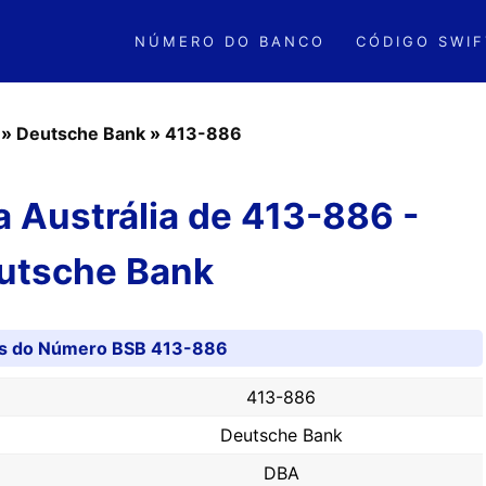
NÚMERO DO BANCO
CÓDIGO SWIF
»
Deutsche Bank
»
413-886
 Austrália de 413-886 -
utsche Bank
es do Número BSB 413-886
413-886
Deutsche Bank
DBA