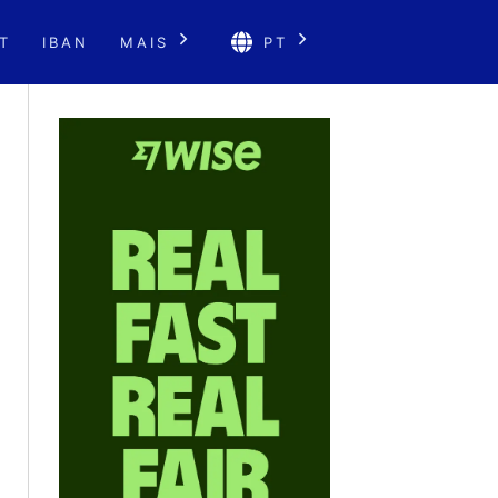
T
IBAN
MAIS
PT