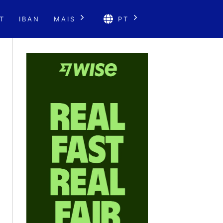
T
IBAN
MAIS
PT