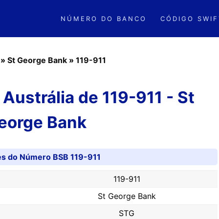
NÚMERO DO BANCO
CÓDIGO SWIF
»
St George Bank
»
119-911
ustrália de 119-911 - St
eorge Bank
es do Número BSB 119-911
119-911
St George Bank
STG