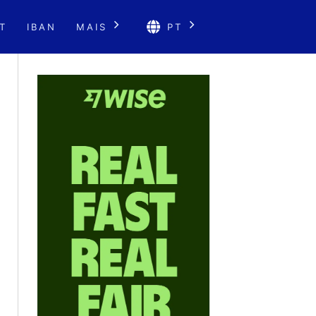
T
IBAN
MAIS
PT