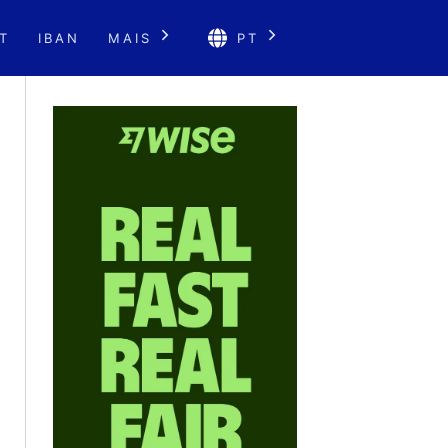
T
IBAN
MAIS
PT