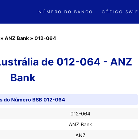
NÚMERO DO BANCO
CÓDIGO SWIF
»
ANZ Bank
»
012-064
ustrália de 012-064 - ANZ
Bank
es do Número BSB 012-064
012-064
ANZ Bank
ANZ