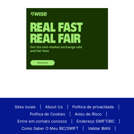
Sites locais
|
About Us
|
Política de privacidade
|
Política de Cookies
|
Aviso de Risco
|
Entre em contato conosco
|
Endereço SWIFT/BIC
|
Como Saber O Meu BIC/SWIFT
|
Validar IBAN
|