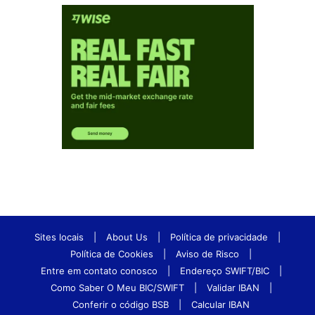
Sites locais
|
About Us
|
Política de privacidade
|
Política de Cookies
|
Aviso de Risco
|
Entre em contato conosco
|
Endereço SWIFT/BIC
|
Como Saber O Meu BIC/SWIFT
|
Validar IBAN
|
Conferir o código BSB
|
Calcular IBAN