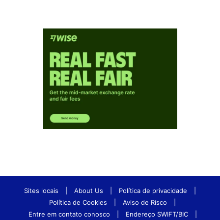
Sites locais
|
About Us
|
Política de privacidade
|
Política de Cookies
|
Aviso de Risco
|
Entre em contato conosco
|
Endereço SWIFT/BIC
|