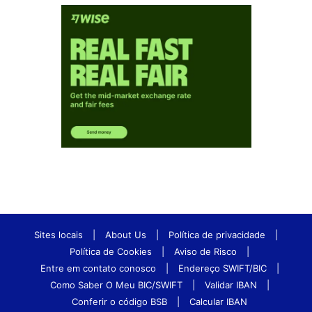
Sites locais
|
About Us
|
Política de privacidade
|
Política de Cookies
|
Aviso de Risco
|
Entre em contato conosco
|
Endereço SWIFT/BIC
|
Como Saber O Meu BIC/SWIFT
|
Validar IBAN
|
Conferir o código BSB
|
Calcular IBAN