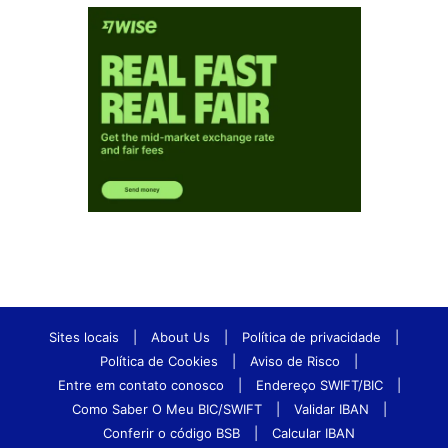
Sites locais
|
About Us
|
Política de privacidade
|
Política de Cookies
|
Aviso de Risco
|
Entre em contato conosco
|
Endereço SWIFT/BIC
|
Como Saber O Meu BIC/SWIFT
|
Validar IBAN
|
Conferir o código BSB
|
Calcular IBAN