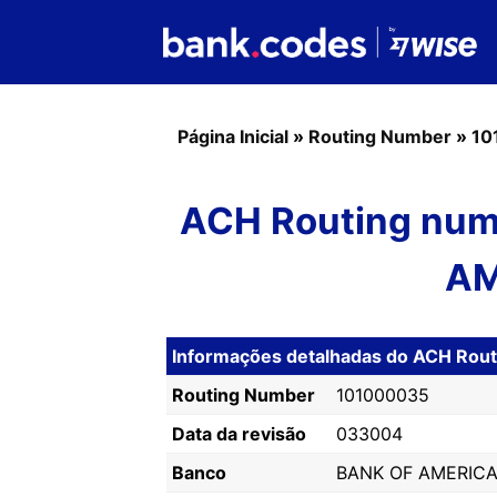
Página Inicial
»
Routing Number
»
10
ACH Routing num
AM
Informações detalhadas do ACH Ro
Routing Number
101000035
Data da revisão
033004
Banco
BANK OF AMERICA,