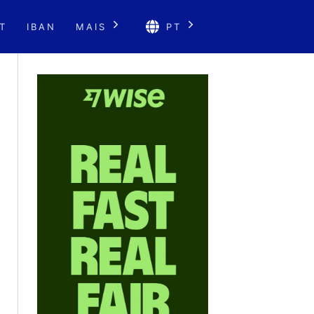
T
IBAN
MAIS
PT