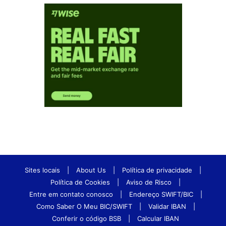
Sites locais
|
About Us
|
Política de privacidade
|
Política de Cookies
|
Aviso de Risco
|
Entre em contato conosco
|
Endereço SWIFT/BIC
|
Como Saber O Meu BIC/SWIFT
|
Validar IBAN
|
Conferir o código BSB
|
Calcular IBAN