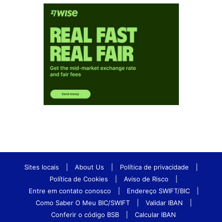
Sites locais
|
About Us
|
Política de privacidade
|
Política de Cookies
|
Aviso de Risco
|
Entre em contato conosco
|
Endereço SWIFT/BIC
|
Como Saber O Meu BIC/SWIFT
|
Validar IBAN
|
Conferir o código BSB
|
Calcular IBAN