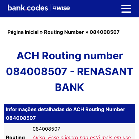
Página Inicial
»
Routing Number
»
084008507
ACH Routing number
084008507 - RENASANT
BANK
Informações detalhadas do ACH Routing Number
084008507
084008507
Routing
Aviso: Esse número não está mais em uso.