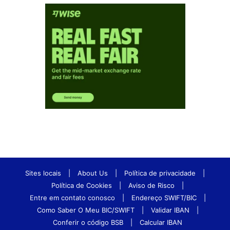
Sites locais
|
About Us
|
Política de privacidade
|
Política de Cookies
|
Aviso de Risco
|
Entre em contato conosco
|
Endereço SWIFT/BIC
|
Como Saber O Meu BIC/SWIFT
|
Validar IBAN
|
Conferir o código BSB
|
Calcular IBAN