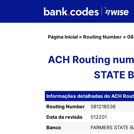
Página Inicial
»
Routing Number
»
08
ACH Routing num
STATE 
Informações detalhadas do ACH Ro
Routing Number
081218536
Data da revisão
012201
Banco
FARMERS STATE B