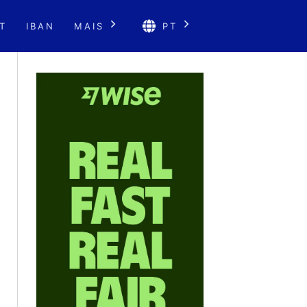
T
IBAN
MAIS
PT