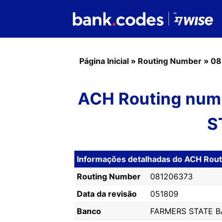
Página Inicial
»
Routing Number
»
08
ACH Routing num
S
Informações detalhadas do ACH Ro
Routing Number
081206373
Data da revisão
051809
Banco
FARMERS STATE 