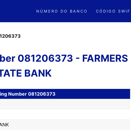
NÚMERO DO BANCO
CÓDIGO SWIF
1206373
ber 081206373 - FARMERS
TATE BANK
uting Number 081206373
BANK