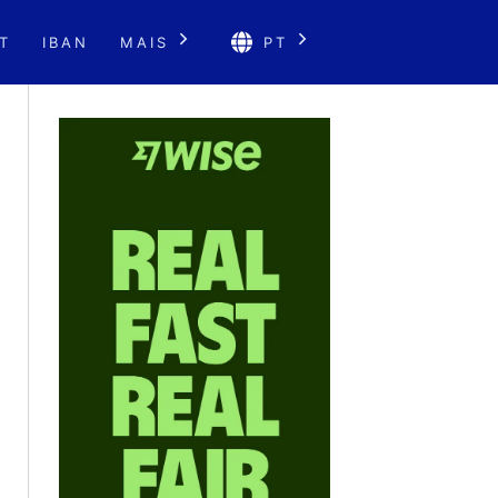
T
IBAN
MAIS
PT