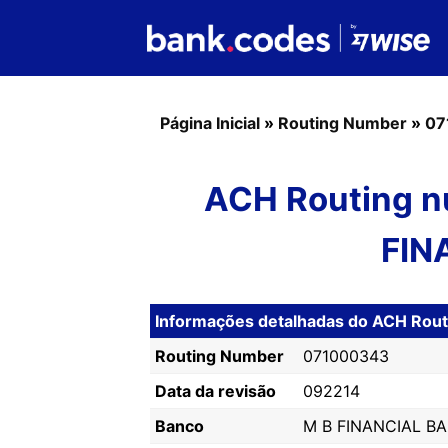
Página Inicial
»
Routing Number
»
07
ACH Routing n
FIN
Informações detalhadas do ACH Ro
Routing Number
071000343
Data da revisão
092214
Banco
M B FINANCIAL B