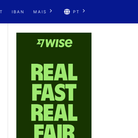
T
IBAN
MAIS
PT