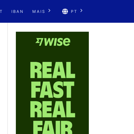
T
IBAN
MAIS
PT