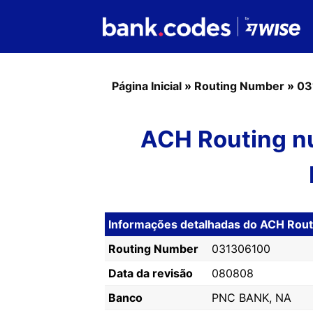
Página Inicial
»
Routing Number
»
03
ACH Routing n
Informações detalhadas do ACH Ro
Routing Number
031306100
Data da revisão
080808
Banco
PNC BANK, NA