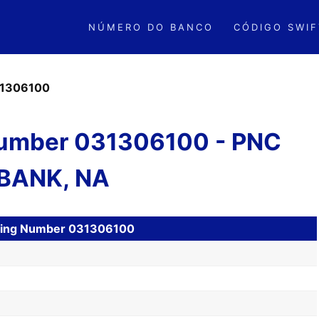
NÚMERO DO BANCO
CÓDIGO SWIF
1306100
umber 031306100 - PNC
BANK, NA
uting Number 031306100