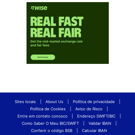
Sites locais
|
About Us
|
Política de privacidade
|
Política de Cookies
|
Aviso de Risco
|
Entre em contato conosco
|
Endereço SWIFT/BIC
|
Como Saber O Meu BIC/SWIFT
|
Validar IBAN
|
Conferir o código BSB
|
Calcular IBAN