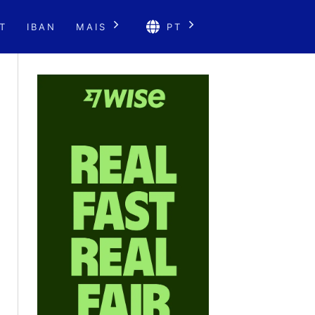
T
IBAN
MAIS
PT