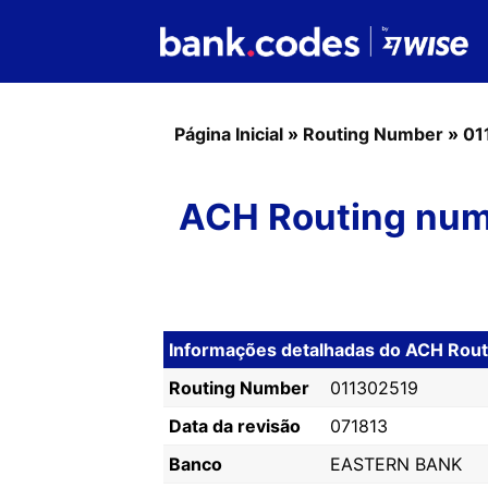
Página Inicial
»
Routing Number
»
01
ACH Routing num
Informações detalhadas do ACH Rou
Routing Number
011302519
Data da revisão
071813
Banco
EASTERN BANK