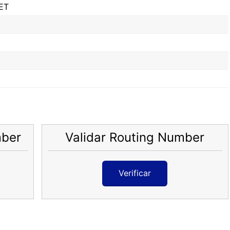
ET
mber
Validar Routing Number
Verificar