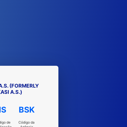
A.S. (FORMERLY
ASI A.S.)
IS
BSK
igo de
Código da
lização
Agência