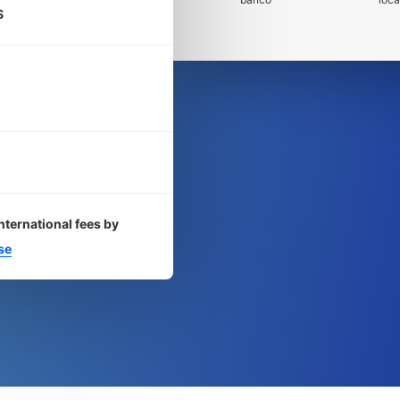
S
nternational fees by
se