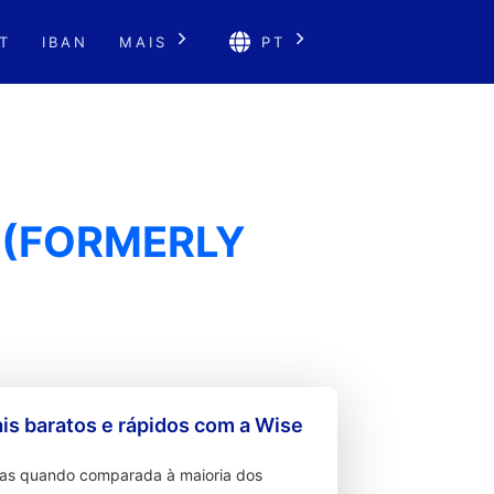
T
IBAN
MAIS
PT
. (FORMERLY
s baratos e rápidos com a Wise
ixas quando comparada à maioria dos