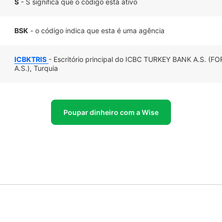
S
- S significa que o código está ativo
BSK
- o código indica que esta é uma agência
ICBKTRIS
- Escritório principal do ICBC TURKEY BANK A.S. 
A.S.), Turquia
Poupar dinheiro com a Wise