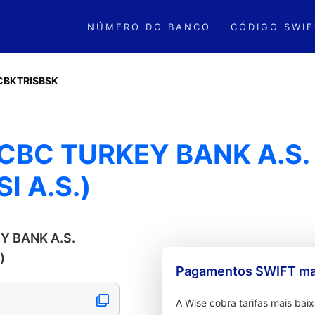
NÚMERO DO BANCO
CÓDIGO SWIF
CBKTRISBSK
ICBC TURKEY BANK A.S
I A.S.)
EY BANK A.S.
)
Pagamentos SWIFT mai
A Wise cobra tarifas mais ba