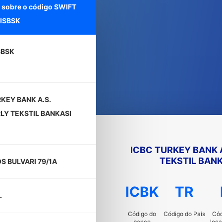
 sobre o código SWIFT
ISBSK
SBSK
KEY BANK A.S.
LY TEKSTIL BANKASI
ICBC TURKEY BANK 
TEKSTIL BANK
S BULVARI 79/1A
ICBK
TR
L
Código do
Código do País
Cód
banco
loca