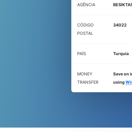
AGÊNCIA
BESIKTA
CÓDIGO
34022
POSTAL
PAÍS
Turquia
MONEY
Save on i
TRANSFER
using
Wi