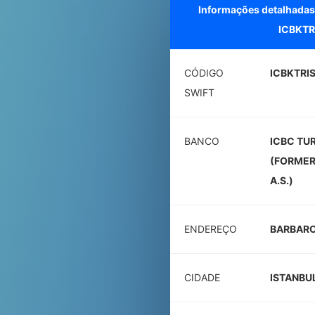
Informações detalhadas
ICBKTR
CÓDIGO
ICBKTRI
SWIFT
BANCO
ICBC TUR
(FORMER
A.S.)
ENDEREÇO
BARBARO
CIDADE
ISTANBU