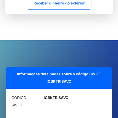
Receber dinheiro do exterior
Informações detalhadas sobre o código SWIFT
ICBKTRISAVC
CÓDIGO
ICBKTRISAVC
SWIFT