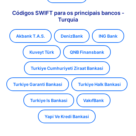
Códigos SWIFT para os principais bancos -
Turquia
Akbank T.A.S.
DenizBank
ING Bank
Kuveyt Türk
QNB Finansbank
Turkiye Cumhuriyeti Ziraat Bankasi
Turkiye Garanti Bankasi
Turkiye Halk Bankasi
Turkiye Is Bankasi
VakıfBank
Yapi Ve Kredi Bankasi