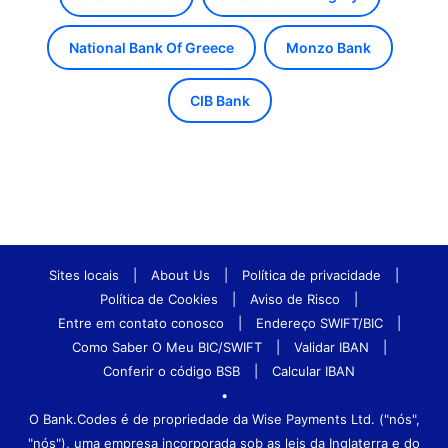
National Bank Of Greece
Monzo Bank
CIB Bank
Sites locais
|
About Us
|
Política de privacidade
|
Política de Cookies
|
Aviso de Risco
|
Entre em contato conosco
|
Endereço SWIFT/BIC
|
Como Saber O Meu BIC/SWIFT
|
Validar IBAN
|
Conferir o código BSB
|
Calcular IBAN
•
O Bank.Codes é de propriedade da Wise Payments Ltd. ("nós",
"nós"), uma empresa incorporada sob as leis da Inglaterra e do