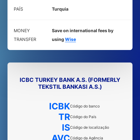
PAÍS
Turquia
MONEY
Save on international fees by
TRANSFER
using
Wise
ICBC TURKEY BANK A.S. (FORMERLY
TEKSTIL BANKASI A.S.)
ICBK
Código do banco
TR
Código do País
IS
Código de localização
AVC
Código da Agência