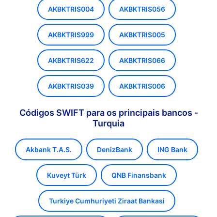
AKBKTRIS004
AKBKTRIS056
AKBKTRIS999
AKBKTRIS005
AKBKTRIS622
AKBKTRIS066
AKBKTRIS039
AKBKTRIS006
Códigos SWIFT para os principais bancos -
Turquia
Akbank T.A.S.
DenizBank
ING Bank
Kuveyt Türk
QNB Finansbank
Turkiye Cumhuriyeti Ziraat Bankasi