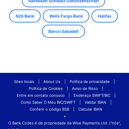
Raiffeisen Schweiz Genossenschaft
N26 Bank
Wells Fargo Bank
Halifax
Banco Sabadell
Sites locais
|
About Us
|
Política de privacidade
|
Política de Cookies
|
Aviso de Risco
|
Entre em contato conosco
|
Endereço SWIFT/BIC
|
Como Saber O Meu BIC/SWIFT
|
Validar IBAN
|
Conferir o código BSB
|
Calcular IBAN
•
O Bank.Codes é de propriedade da Wise Payments Ltd. ("nós",