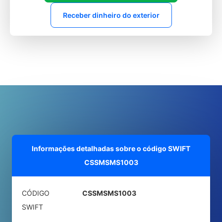
Receber dinheiro do exterior
Informações detalhadas sobre o código SWIFT
CSSMSMS1003
CÓDIGO
CSSMSMS1003
SWIFT