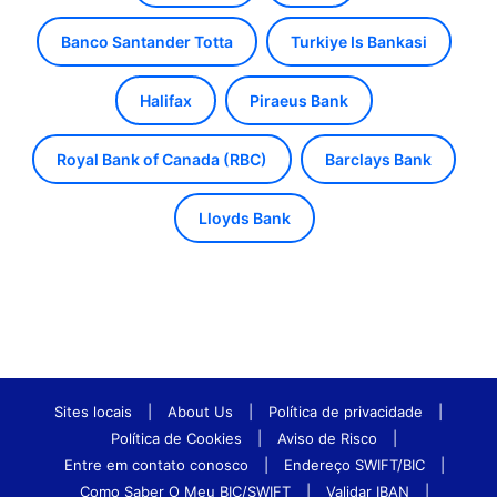
Banco Santander Totta
Turkiye Is Bankasi
Halifax
Piraeus Bank
Royal Bank of Canada (RBC)
Barclays Bank
Lloyds Bank
Sites locais
|
About Us
|
Política de privacidade
|
Política de Cookies
|
Aviso de Risco
|
Entre em contato conosco
|
Endereço SWIFT/BIC
|
Como Saber O Meu BIC/SWIFT
|
Validar IBAN
|